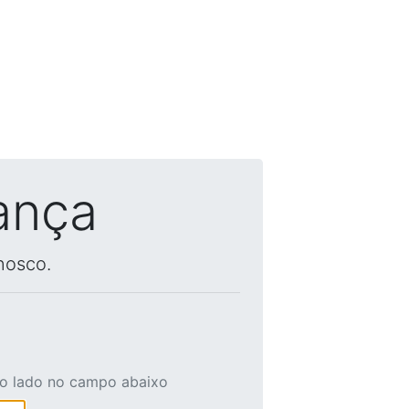
ança
nosco.
ao lado no campo abaixo