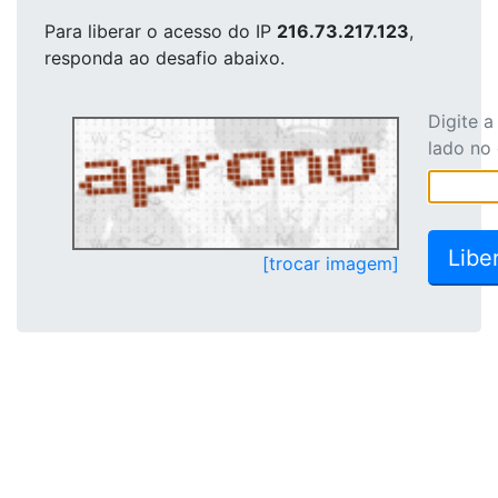
Para liberar o acesso
do IP
216.73.217.123
,
responda ao desafio abaixo.
Digite 
lado no
[trocar imagem]