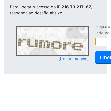
Para liberar o acesso
do IP
216.73.217.167
,
responda ao desafio abaixo.
Digite 
lado no
[trocar imagem]