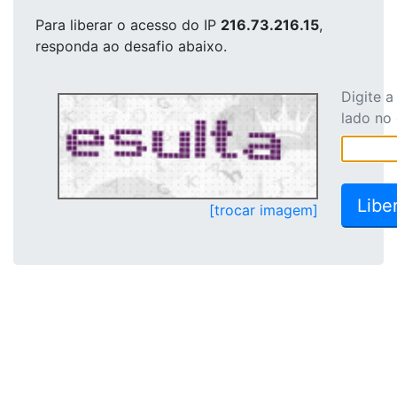
Para liberar o acesso
do IP
216.73.216.15
,
responda ao desafio abaixo.
Digite 
lado no
[trocar imagem]