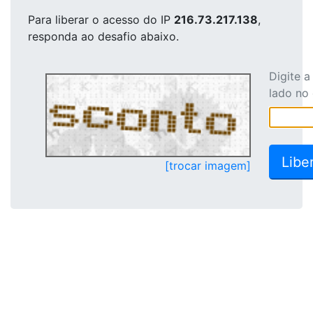
Para liberar o acesso
do IP
216.73.217.138
,
responda ao desafio abaixo.
Digite 
lado no
[trocar imagem]