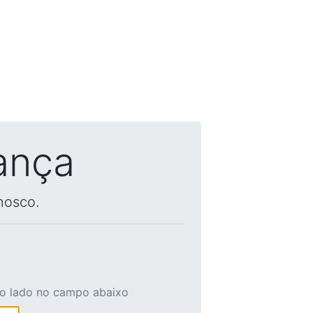
ança
nosco.
ao lado no campo abaixo