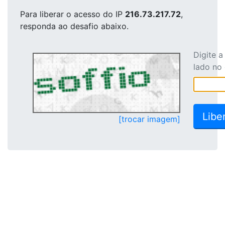
Para liberar o acesso
do IP
216.73.217.72
,
responda ao desafio abaixo.
Digite 
lado no
[trocar imagem]