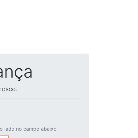
ança
nosco.
ao lado no campo abaixo