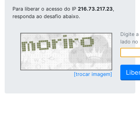
Para liberar o acesso
do IP
216.73.217.23
,
responda ao desafio abaixo.
Digite 
lado no
[trocar imagem]