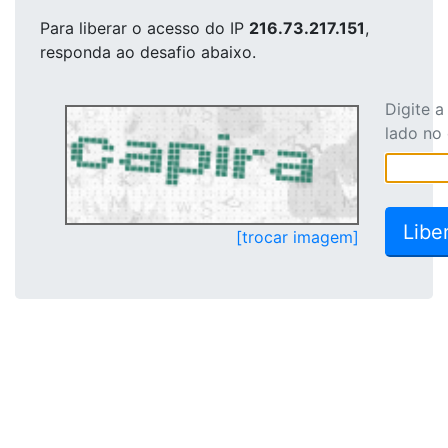
Para liberar o acesso
do IP
216.73.217.151
,
responda ao desafio abaixo.
Digite 
lado no
[trocar imagem]