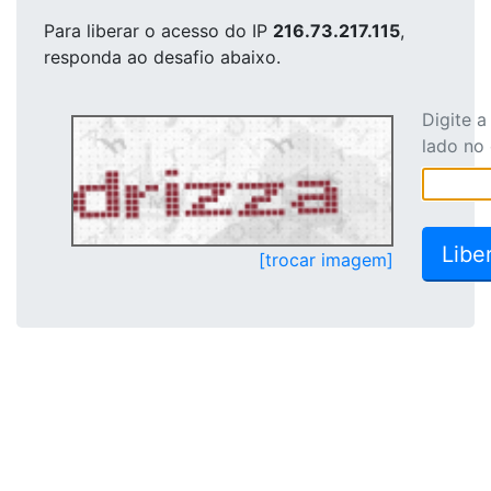
Para liberar o acesso
do IP
216.73.217.115
,
responda ao desafio abaixo.
Digite 
lado no
[trocar imagem]