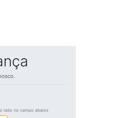
ança
nosco.
ao lado no campo abaixo