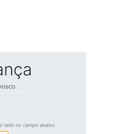
ança
nosco.
ao lado no campo abaixo