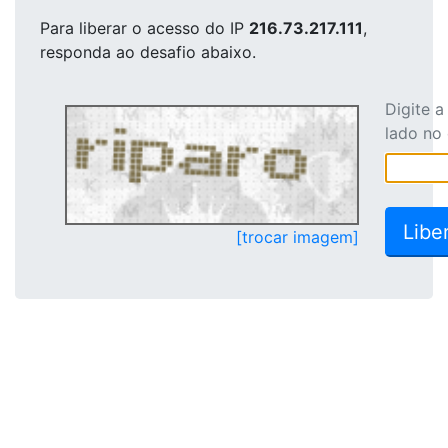
Para liberar o acesso
do IP
216.73.217.111
,
responda ao desafio abaixo.
Digite 
lado no
[trocar imagem]