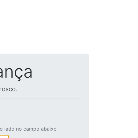
ança
nosco.
ao lado no campo abaixo