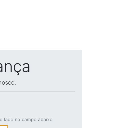
ança
nosco.
ao lado no campo abaixo