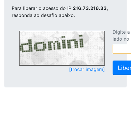
Para liberar o acesso
do IP
216.73.216.33
,
responda ao desafio abaixo.
Digite 
lado no
[trocar imagem]