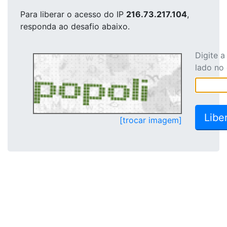
Para liberar o acesso
do IP
216.73.217.104
,
responda ao desafio abaixo.
Digite 
lado no
[trocar imagem]