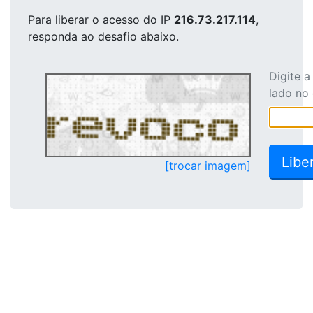
Para liberar o acesso
do IP
216.73.217.114
,
responda ao desafio abaixo.
Digite 
lado no
[trocar imagem]