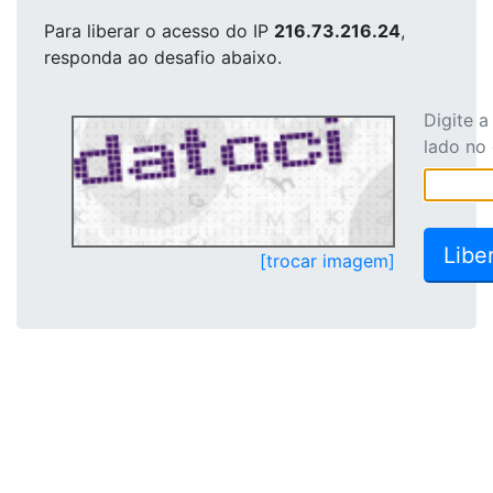
Para liberar o acesso
do IP
216.73.216.24
,
responda ao desafio abaixo.
Digite 
lado no
[trocar imagem]