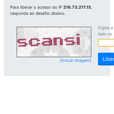
Para liberar o acesso
do IP
216.73.217.15
,
responda ao desafio abaixo.
Digite 
lado no
[trocar imagem]