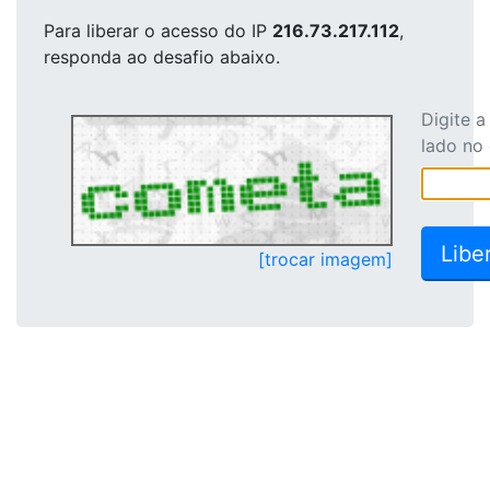
Para liberar o acesso
do IP
216.73.217.112
,
responda ao desafio abaixo.
Digite 
lado no
[trocar imagem]