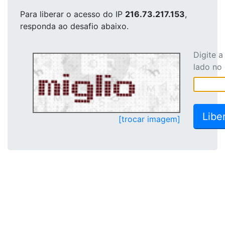
Para liberar o acesso
do IP
216.73.217.153
,
responda ao desafio abaixo.
Digite 
lado no
[trocar imagem]